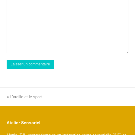
previous
L’oreille et le sport
post:
Atelier Sensoriel