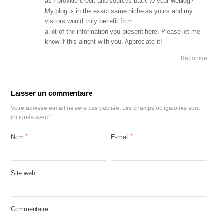
as I provide credit and sources back to your weblog?
My blog is in the exact same niche as yours and my
visitors would truly benefit from
a lot of the information you present here. Please let me
know if this alright with you. Appreciate it!
Répondre
Laisser un commentaire
Votre adresse e-mail ne sera pas publiée.
Les champs obligatoires sont
*
indiqués avec
Nom
*
E-mail
*
Site web
Commentaire